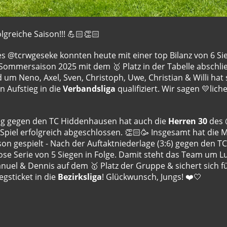
lgreiche Saison!!! 💪🏻👏🏻
s @tcrwgeseke konnten heute mit einer top Bilanz von 6 Si
Sommersaison 2025 mit dem 🥇 Platz in der Tabelle abschli
um Neno, Axel, Sven, Christoph, Uwe, Christian & Willi hat 
en Aufstieg in die
Verbandsliga
qualifiziert. Wir sagen 💛li
ieg gegen den TC Hiddenhausen hat auch die
Herren 30
des 
s Spiel erfolgreich abgeschlossen. 👏🏻🥳 Insgesamt hat die 
ison gespielt - Nach der Auftaktniederlage (3:6) gegen den T
lose Serie von 5 Siegen in Folge. Damit steht das Team um L
Manuel & Dennis auf dem 🥇 Platz der Gruppe & sichert sich f
egsticket in die
Bezirksliga
! Glückwunsch, Jungs! ❤️🤍