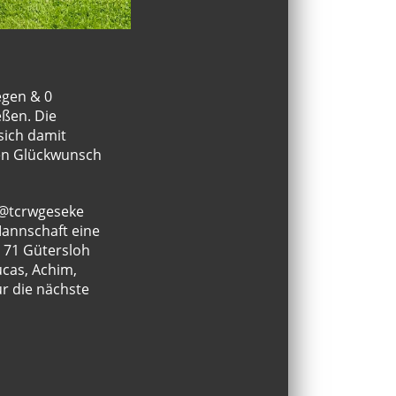
egen & 0
eßen. Die
sich damit
chen Glückwunsch
@tcrwgeseke
Mannschaft eine
C 71 Gütersloh
ucas, Achim,
ür die nächste