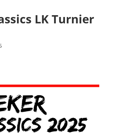
ssics LK Turnier
5