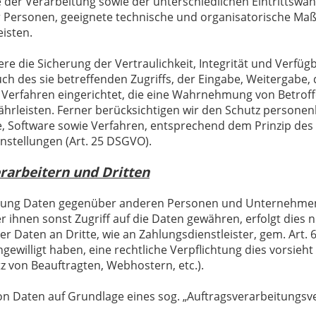
er Verarbeitung sowie der unterschiedlichen Eintrittswahr
her Personen, geeignete technische und organisatorische M
isten.
die Sicherung der Vertraulichkeit, Integrität und Verfügb
ch des sie betreffenden Zugriffs, der Eingabe, Weitergabe,
r Verfahren eingerichtet, die eine Wahrnehmung von Betro
hrleisten. Ferner berücksichtigen wir den Schutz personen
, Software sowie Verfahren, entsprechend dem Prinzip des
nstellungen (Art. 25 DSGVO).
arbeitern und Dritten
tung Daten gegenüber anderen Personen und Unternehmen (
r ihnen sonst Zugriff auf die Daten gewähren, erfolgt dies 
r Daten an Dritte, wie an Zahlungsdienstleister, gem. Art. 6
eingewilligt haben, eine rechtliche Verpflichtung dies vorsie
tz von Beauftragten, Webhostern, etc.).
von Daten auf Grundlage eines sog. „Auftragsverarbeitungsve