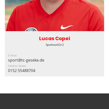
Lucas Copei
Sportwart(in)
E-Mail
sport@tc-geseke.de
Telefon Mobil
0152 55488704