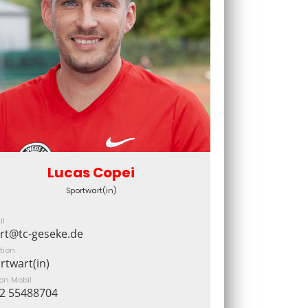
Lucas Copei
Sportwart(in)
il
rt@tc-geseke.de
tion
rtwart(in)
fon Mobil
2 55488704