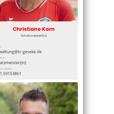
Christiane Korn
Schatzmeister(in)
il
waltung@tc-geseke.de
tion
atzmeister(in)
fon Mobil
1 59153861