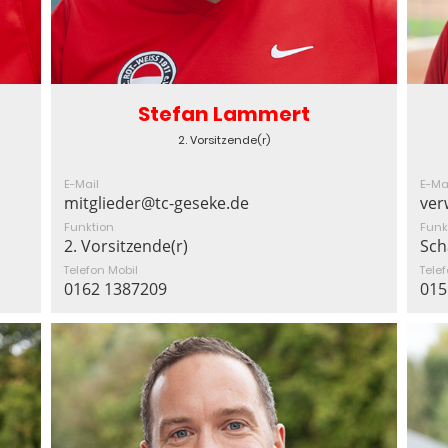
Stefan Lammert
2. Vorsitzende(r)
E-Mail
E-Ma
mitglieder@tc-geseke.de
ver
Funktion
Funk
2. Vorsitzende(r)
Sch
Telefon Mobil
Tele
0162 1387209
015