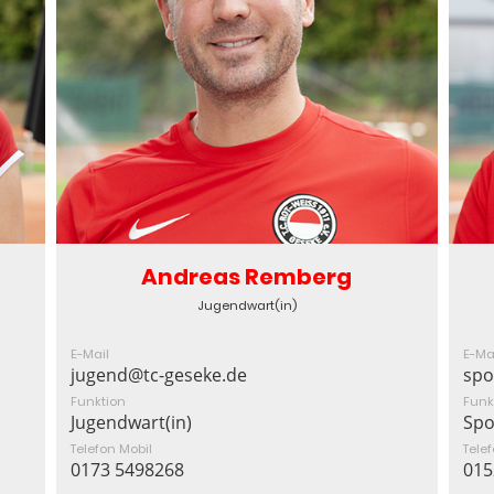
Andreas Remberg
Jugendwart(in)
E-Mail
E-Ma
jugend@tc-geseke.de
spo
Funktion
Funk
Jugendwart(in)
Spo
Telefon Mobil
Tele
0173 5498268
015