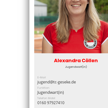
Alexandra Cöllen
Jugendwart(in)
E-Mail
jugend@tc-geseke.de
Funktion
Jugendwart(in)
Telefon Mobil
0160 97927410