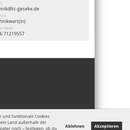
il
hnik@tc-geseke.de
tion
hnikwart(in)
fon Mobil
6 71219557
Impressum
e und funktionale Cookies
Datenschutz
 ein Land außerhalb der
Ablehnen
Akzeptieren
äter noch – festlegen, ob du