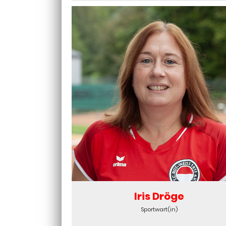
Iris Dröge
Sportwart(in)