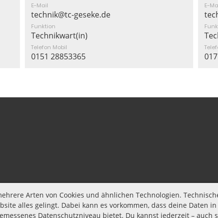
E-Mail
E-Ma
technik@tc-geseke.de
tec
Funktion
Funk
Technikwart(in)
Tec
Telefon Mobil
Tele
0151 28853365
017
© Tennis-Club Rot-Weiß 1911 e.V. Geseke
t mehrere Arten von Cookies und ähnlichen Technologien. Technisch
site alles gelingt. Dabei kann es vorkommen, dass deine Daten in
messenes Datenschutzniveau bietet. Du kannst jederzeit – auch sp