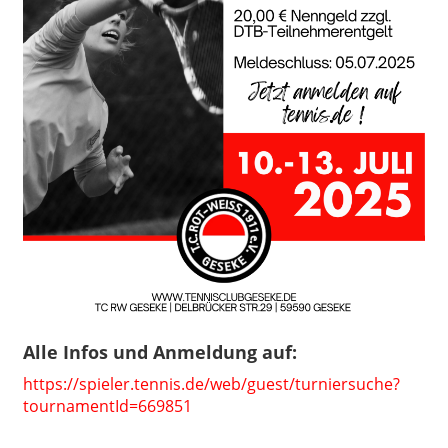
Alle Infos und Anmeldung auf:
https://spieler.tennis.de/web/guest/turniersuche?
tournamentId=669851