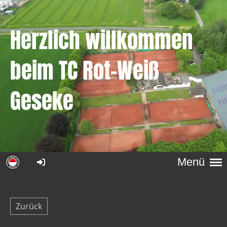
Herzlich willkommen
beim
TC Rot-Weiß
Geseke
Menü
Zurück