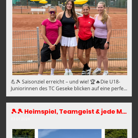
💪🎾 Saisonziel erreicht – und wie! 🏆🔥Die U18-
Juniorinnen des TC Geseke blicken auf eine perfe...
🎾🎾 Heimspiel, Teamgeist & jede Menge Grund zum Feiern!❤️🤍
03.07.2026